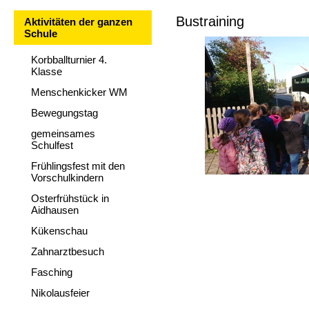
Bustraining
Aktivitäten der ganzen
Schule
Korbballturnier 4.
Klasse
Menschenkicker WM
Bewegungstag
gemeinsames
Schulfest
Frühlingsfest mit den
Vorschulkindern
Osterfrühstück in
Aidhausen
Kükenschau
Zahnarztbesuch
Fasching
Nikolausfeier