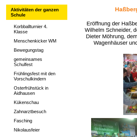
Haßberg
Aktivitäten der ganzen
Schule
Eröffnung der Haßbe
Korbballturnier 4.
Wilhelm Schneider, 
Klasse
Dieter Möhrung, de
Menschenkicker WM
Wagenhäuser und
Bewegungstag
gemeinsames
Schulfest
Frühlingsfest mit den
Vorschulkindern
Osterfrühstück in
Aidhausen
Kükenschau
Zahnarztbesuch
Fasching
Nikolausfeier