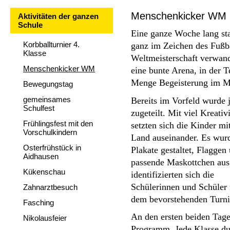
Menschenkicker WM 
Aktivitäten der ganzen
Schule
Eine ganze Woche lang st
Korbballturnier 4.
ganz im Zeichen des Fußbal
Klasse
Weltmeisterschaft verwande
Menschenkicker WM
eine bunte Arena, in der T
Menge Begeisterung im Mi
Bewegungstag
gemeinsames
Bereits im Vorfeld wurde j
Schulfest
zugeteilt. Mit viel Kreati
Frühlingsfest mit den
setzten sich die Kinder mit
Vorschulkindern
Land auseinander. Es wur
Osterfrühstück in
Plakate gestaltet, Flaggen 
Aidhausen
passende Maskottchen ausg
Kükenschau
identifizierten sich die

Schülerinnen und Schüler 
Zahnarztbesuch
dem bevorstehenden Turnie
Fasching
An den ersten beiden Tage
Nikolausfeier
Programm. Jede Klasse dur