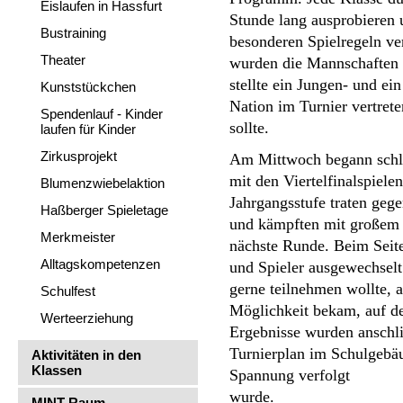
Eislaufen in Hassfurt
Stunde lang ausprobieren u
Bustraining
besonderen Spielregeln ve
Theater
wurden die Mannschaften 
stellte ein Jungen- und ei
Kunststückchen
Nation im Turnier vertreten
Spendenlauf - Kinder
sollte.
laufen für Kinder
Zirkusprojekt
Am Mittwoch begann schlie
mit den Viertelfinalspiele
Blumenzwiebelaktion
Jahrgangsstufe traten gege
Haßberger Spieletage
und kämpften mit großem E
Merkmeister
nächste Runde. Beim Seite
Alltagskompetenzen
und Spieler ausgewechselt
gerne teilnehmen wollte, a
Schulfest
Möglichkeit bekam, auf de
Werteerziehung
Ergebnisse wurden anschli
Turnierplan im Schulgebäud
Aktivitäten in den
Klassen
Spannung verfolgt

wurde.
MINT-Raum