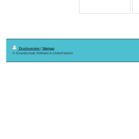
Druckversion
|
Sitemap
© Grundschule Hofheim in Unterfranken