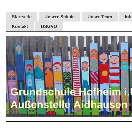
Startseite
Unsere Schule
Unser Team
Inf
Kontakt
DSGVO
Grundschule Hofheim i.
Außenstelle Aidhausen