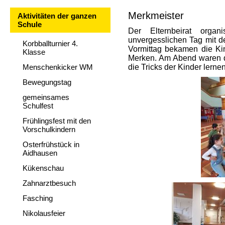
Merkmeister
Aktivitäten der ganzen
Schule
Der Elternbeirat organ
unvergesslichen Tag mit 
Korbballturnier 4.
Vormittag bekamen die Ki
Klasse
Merken. Am Abend waren da
Menschenkicker WM
die Tricks der Kinder lerne
Bewegungstag
gemeinsames
Schulfest
Frühlingsfest mit den
Vorschulkindern
Osterfrühstück in
Aidhausen
Kükenschau
Zahnarztbesuch
Fasching
Nikolausfeier