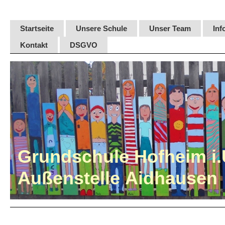
Startseite
Unsere Schule
Unser Team
Inf
Kontakt
DSGVO
Grundschule Hofheim i.
Außenstelle Aidhausen