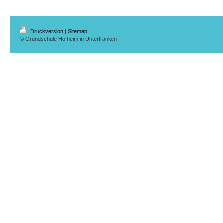
Druckversion
|
Sitemap
© Grundschule Hofheim in Unterfranken