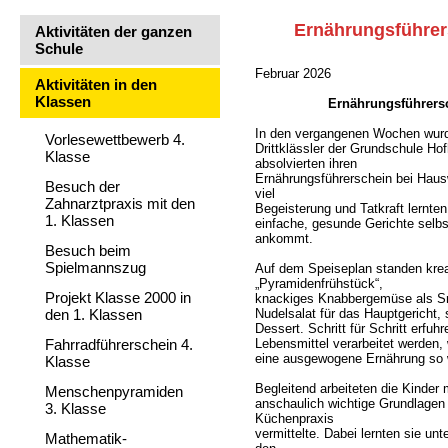
Ernährungsführers
Aktivitäten der ganzen
Schule
Februar 2026
Aktivitäten in den
Klassen
Ernährungsführers
In den vergangenen Wochen wurd
Vorlesewettbewerb 4.
Drittklässler der Grundschule Ho
Klasse
absolvierten ihren
Ernährungsführerschein bei Hausw
Besuch der
viel
Zahnarztpraxis mit den
Begeisterung und Tatkraft lernte
1. Klassen
einfache, gesunde Gerichte selbs
ankommt.
Besuch beim
Spielmannszug
Auf dem Speiseplan standen kreat
„Pyramidenfrühstück“,
Projekt Klasse 2000 in
knackiges Knabbergemüse als Sna
den 1. Klassen
Nudelsalat für das Hauptgericht,
Dessert. Schritt für Schritt erfuh
Fahrradführerschein 4.
Lebensmittel verarbeitet werden
eine ausgewogene Ernährung so w
Klasse
Begleitend arbeiteten die Kinder
Menschenpyramiden
anschaulich wichtige Grundlagen
3. Klasse
Küchenpraxis
vermittelte. Dabei lernten sie u
Mathematik-