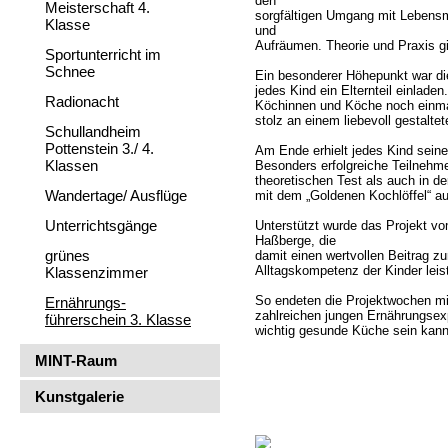
den
Meisterschaft 4.
sorgfältigen Umgang mit Lebensm
Klasse
und
Aufräumen. Theorie und Praxis g
Sportunterricht im
Schnee
Ein besonderer Höhepunkt war di
jedes Kind ein Elternteil einlade
Radionacht
Köchinnen und Köche noch einmal 
stolz an einem liebevoll gestaltet
Schullandheim
Pottenstein 3./ 4.
Am Ende erhielt jedes Kind seine
Klassen
Besonders erfolgreiche Teilnehme
theoretischen Test als auch in d
Wandertage/ Ausflüge
mit dem „Goldenen Kochlöffel“ a
Unterrichtsgänge
Unterstützt wurde das Projekt v
Haßberge, die
grünes
damit einen wertvollen Beitrag z
Alltagskompetenz der Kinder leis
Klassenzimmer
So endeten die Projektwochen mit
Ernährungs-
zahlreichen jungen Ernährungsexp
führerschein 3. Klasse
wichtig gesunde Küche sein kann
MINT-Raum
Kunstgalerie