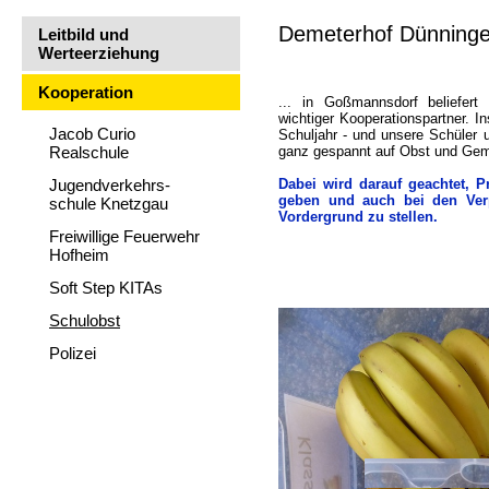
Demeterhof Dünninger
Leitbild und
Werteerziehung
Kooperation
... in Goßmannsdorf beliefer
wichtiger Kooperationspartner.
I
Jacob Curio
Schuljahr - und unsere Schüler 
Realschule
ganz
gespannt
auf Obst und Ge
Jugendverkehrs-
Dabei wird darauf geachtet, 
geben und auch bei den Ver
schule Knetzgau
Vordergrund zu stellen.
Freiwillige Feuerwehr
Hofheim
Soft Step KITAs
Schulobst
Polizei