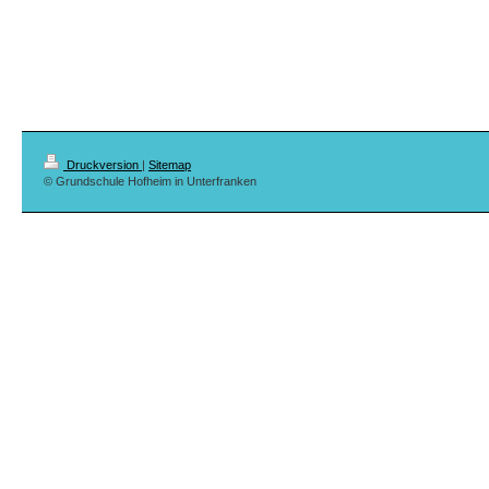
Druckversion
|
Sitemap
© Grundschule Hofheim in Unterfranken