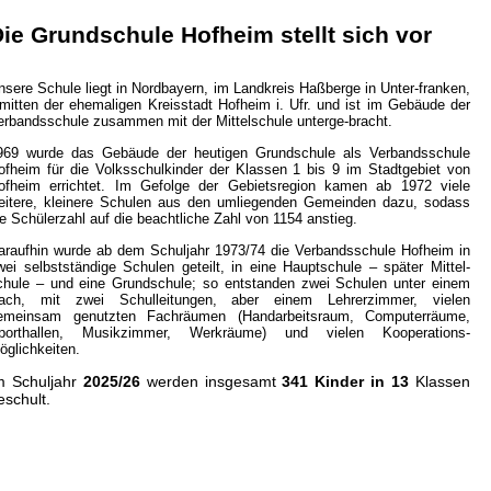
ie Grundschule Hofheim stellt sich vor
nsere Schule liegt in Nordbayern, im Landkreis Haßberge in Unter-franken,
nmitten der ehemaligen Kreisstadt Hofheim i. Ufr. und ist im Gebäude der
erbandsschule zusammen mit der Mittelschule unterge-bracht.
969 wurde das Gebäude der heutigen Grundschule als Verbandsschule
ofheim für die Volksschulkinder der Klassen 1 bis 9 im Stadtgebiet von
ofheim errichtet. Im Gefolge der Gebietsregion kamen ab 1972 viele
eitere, kleinere Schulen aus den umliegenden Gemeinden dazu, sodass
ie Schülerzahl auf die beachtliche Zahl von 1154 anstieg.
araufhin wurde ab dem Schuljahr 1973/74 die Verbandsschule Hofheim in
wei selbstständige Schulen geteilt, in eine Hauptschule – später Mittel-
chule – und eine Grundschule; so entstanden zwei Schulen unter einem
ach, mit zwei Schulleitungen, aber einem Lehrerzimmer, vielen
emeinsam genutzten Fachräumen (Handarbeitsraum, Computerräume,
porthallen, Musikzimmer, Werkräume) und vielen Kooperations-
öglichkeiten.
m Schuljahr
2025/26
werden insgesamt
341 Kinder in 13
Klassen
eschult.