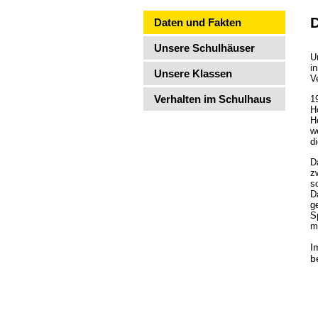
D
Daten und Fakten
Unsere Schulhäuser
U
i
Unsere Klassen
V
Verhalten im Schulhaus
1
H
H
w
d
D
z
s
D
g
S
m
I
b